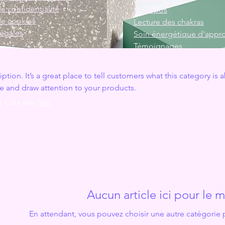
de confidentialité
À propos
de cookies
Lecture des chakras
légales
Soin énergétique d'appr
Témoignages
Boutique
Contact
iption. It’s a great place to tell customers what this category is 
e and draw attention to your products.
l
. Créé avec
Wix
Aucun article ici pour le
En attendant, vous pouvez choisir une autre catégorie 