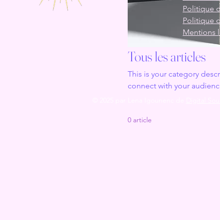
Politique 
Politique 
Mentions 
Tous les articles
This is your category descr
connect with your audienc
© 2025 par Lena Igounenc de
Digital Sou
0 article